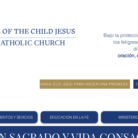
 OF THE CHILD JESUS
Bajo la protecc
ATHOLIC CHURCH
los feligre
di
oración,
HAGA CLIC AQUI PARA HACER UNA PROMESA
ENTOS Y SEVICIOS
EDUCACION EN LA FE
MINISTERI
N SAGRADO Y VIDA CONS