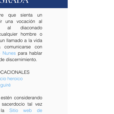
bre que sienta un
ir una vocación al
o al diaconado
cualquier hombre o
un llamado a la vida
rá comunicarse con
o Nunes
para hablar
de discernimiento.
OCACIONALES
cio heroico
guiré
 estén considerando
 sacerdocio tal vez
r la
Sitio web de