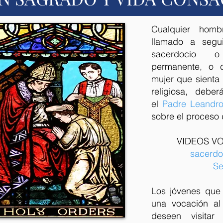
Cualquier hom
llamado a segu
sacerdocio 
permanente, o 
mujer que sienta 
religiosa, debe
el
Padre Leandr
sobre el proceso 
VIDEOS V
sacerdo
Se
Los jóvenes que
una vocación al
deseen visita