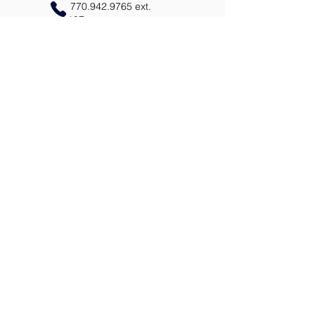
770.942.9765
ext.
107
MISAS
CONFESIÓN
HORAS DE OFICINA
CONTACTENOS
ADORACION EUCARISTICA
VIRTUS
PLAN DE EMERGENCIA
4401 Prestley Mill Rd.
Douglasville, Ga 30135