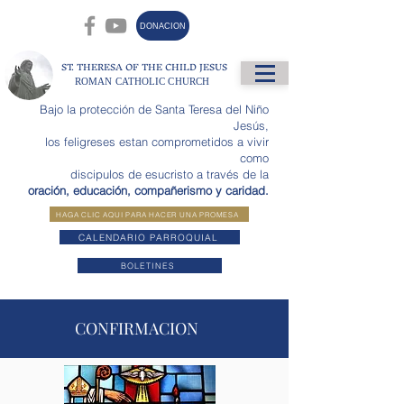
DONACION
ST. THERESA OF THE CHILD JESUS
ROMAN CATHOLIC CHURCH
Bajo la protección de Santa Teresa del Niño
Jesús,
los feligreses estan comprometidos a vivir
como
discipulos de esucristo a través de la
oración, educación, compañerismo y caridad.
HAGA CLIC AQUI PARA HACER UNA PROMESA
CALENDARIO PARROQUIAL
BOLETINES
CONFIRMACION