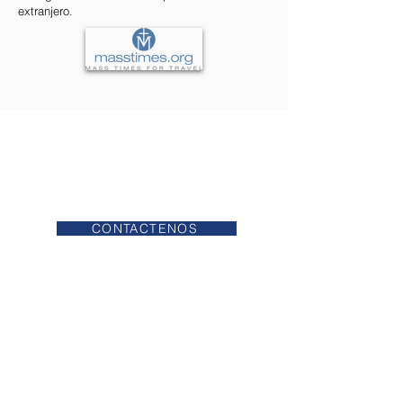
extranjero.
MISAS
CONFESIÓN
HORAS DE OFICINA
CONTACTENOS
ADORACION EUCARISTICA
VIRTUS
PLAN DE EMERGENCIA
4401 Prestley Mill Rd.